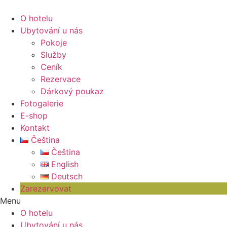
O hotelu
Ubytování u nás
Pokoje
Služby
Ceník
Rezervace
Dárkový poukaz
Fotogalerie
E-shop
Kontakt
Čeština
Čeština
English
Deutsch
Zarezervovat
Menu
O hotelu
Ubytování u nás