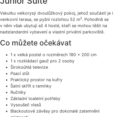
Junior Suite
Vskutku velkorysý dvoulůžkový pokoj, jehož součástí je i
2
venkovní terasa, se pyšní rozlohou 52 m
. Pohodlně se
v něm však ubytují až 4 hosté, kteří se mohou těšit na
nadstandardní vybavení a vlastní privátní parkoviště.
Co můžete očekávat
1 x velká postel o rozměrech 180 x 200 cm
1 x rozkládací gauč pro 2 osoby
Širokoúhlá televize
Psací stůl
Praktický prostor na kufry
Šatní skříň s ramínky
Ručníky
Základní toaletní potřeby
Vysoušeč vlasů
Blackoutové závěsy pro dokonalé zatemnění