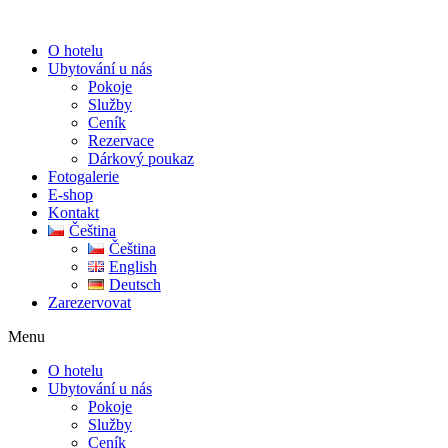
O hotelu
Ubytování u nás
Pokoje
Služby
Ceník
Rezervace
Dárkový poukaz
Fotogalerie
E-shop
Kontakt
Čeština
Čeština
English
Deutsch
Zarezervovat
Menu
O hotelu
Ubytování u nás
Pokoje
Služby
Ceník